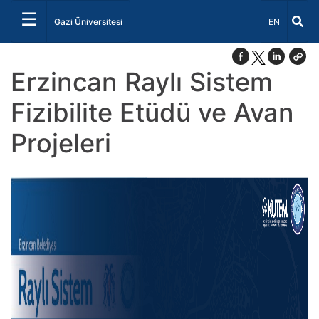
☰
Dil Seçiniz 
Gazi Üniversitesi
EN
Erzincan Raylı Sistem
Fizibilite Etüdü ve Avan
Projeleri