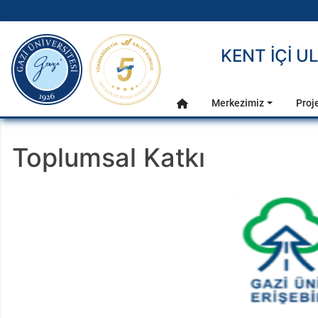
gazi.edu.tr
KENT İÇİ U
Ana Menü
Merkezimiz
Proje
Anasayfa
Toplumsal Katkı