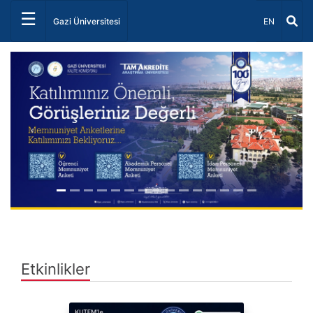
☰
Dil Seçiniz 
Gazi Üniversitesi
EN
Önceki
Sonrak
Etkinlikler